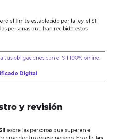
eró el límite establecido por la ley, el SII
e las personas que han recibido estos
 tus obligaciones con el SII 100% online.
ficado Digital
tro y revisión
II
sobre las personas que superen el
rrieron dentro de ese periodo. En ello,
las